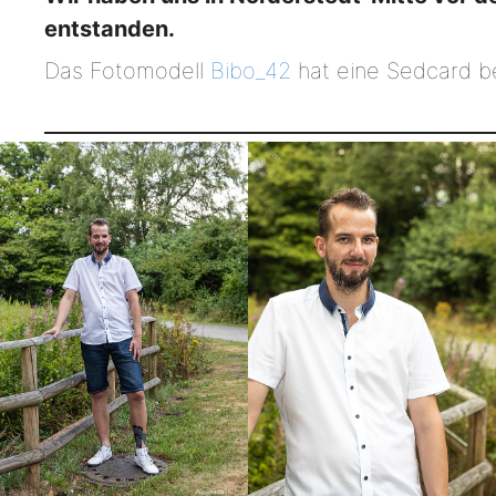
entstanden.
Das Fotomodell
Bibo_42
hat eine Sedcard be