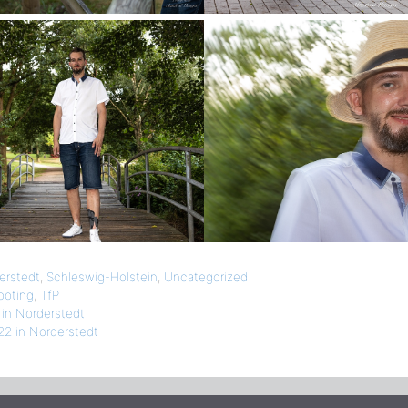
erstedt
,
Schleswig-Holstein
,
Uncategorized
ooting
,
TfP
 in Norderstedt
22 in Norderstedt