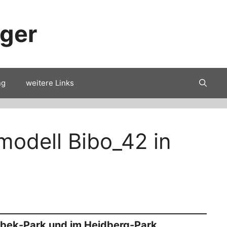
nger
ng
weitere Links
odell Bibo_42 in
orbek-Park und im Heidberg-Park