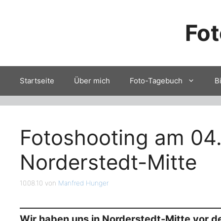
Zum
Inhalt
Fot
springen
Startseite
Über mich
Foto-Tagebuch
B
Fotoshooting am 04.
Norderstedt-Mitte
10.08.10
von
Manfred Hunger
Wir haben uns in Norderstedt-Mitte vor 